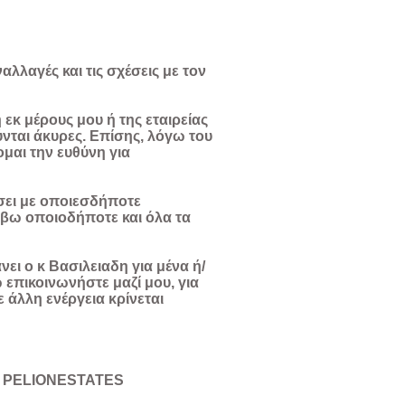
λλαγές και τις σχέσεις με τον
εκ μέρους μου ή της εταιρείας
ται άκυρες. Επίσης, λόγω του
αι την ευθύνη για
σει με οποιεσδήποτε
άβω οποιοδήποτε και όλα τα
νει ο κ Βασιλειαδη για μένα ή/
ώ επικοινωνήστε μαζί μου, για
άλλη ενέργεια κρίνεται
ης PELIONESTATES