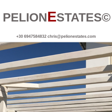
E
PELION
STATES©
+30 6947584832
chris@pelionestates.com