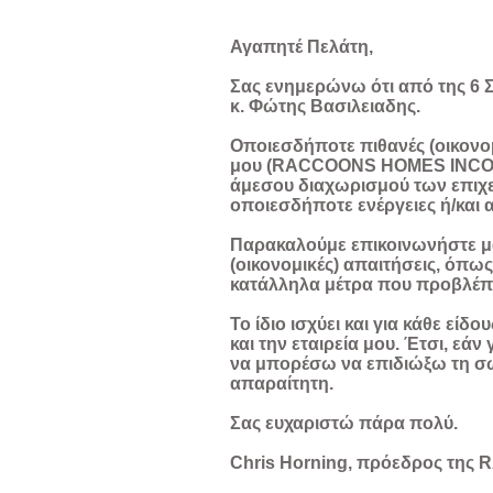
Αγαπητέ Πελάτη,
Σας ενημερώνω ότι από της 6 Σ
κ. Φώτης Βασιλειαδης.
Οποιεσδήποτε πιθανές (οικονομ
μου (RACCOONS HOMES INCORPOR
άμεσου διαχωρισμού των επιχε
οποιεσδήποτε ενέργειες ή/και α
Παρακαλούμε επικοινωνήστε μα
(οικονομικές) απαιτήσεις, όπ
κατάλληλα μέτρα που προβλέπο
Το ίδιο ισχύει και για κάθε εί
και την εταιρεία μου. Έτσι, εά
να μπορέσω να επιδιώξω τη σω
απαραίτητη.
Σας ευχαριστώ πάρα πολύ.
Chris Horning, πρόεδρος τη