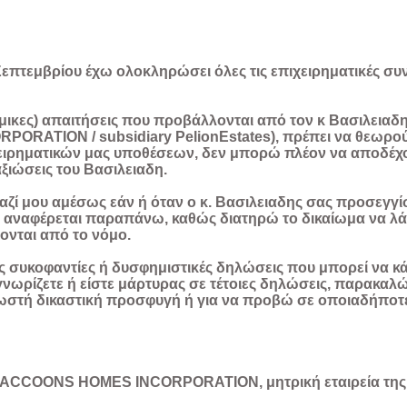
επτεμβρίου έχω ολοκληρώσει όλες τις επιχειρηματικές συνα
ικες) απαιτήσεις που προβάλλονται από τον κ Βασιλειαδη 
ATION / subsidiary PelionEstates), πρέπει να θεωρούν
ιρηματικών μας υποθέσεων, δεν μπορώ πλέον να αποδέχομ
ξιώσεις του Βασιλειαδη.
ζί μου αμέσως εάν ή όταν ο κ. Βασιλειαδης σας προσεγγί
ως αναφέρεται παραπάνω, καθώς διατηρώ το δικαίωμα να λ
νται από το νόμο.
δους συκοφαντίες ή δυσφημιστικές δηλώσεις που μπορεί να κά
ν γνωρίζετε ή είστε μάρτυρας σε τέτοιες δηλώσεις, παρακαλ
στή δικαστική προσφυγή ή για να προβώ σε οποιαδήποτε 
ς RACCOONS HOMES INCORPORATION, μητρική εταιρεία τ